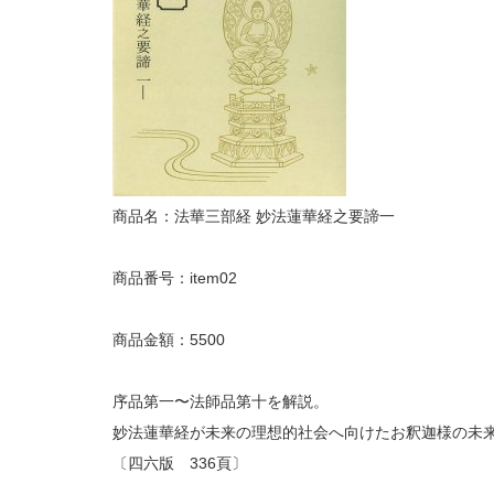
商品名：法華三部経 妙法蓮華経之要諦一
商品番号：item02
商品金額：5500
序品第一〜法師品第十を解説。
妙法蓮華経が未来の理想的社会へ向けたお釈迦様の未
〔四六版 336頁〕