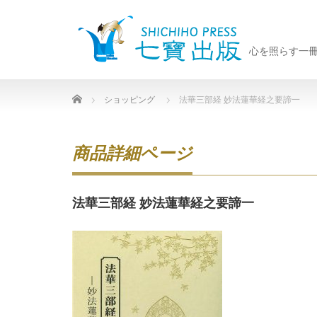
心を照らす一
Home
ショッピング
法華三部経 妙法蓮華経之要諦一
商品詳細ページ
法華三部経 妙法蓮華経之要諦一