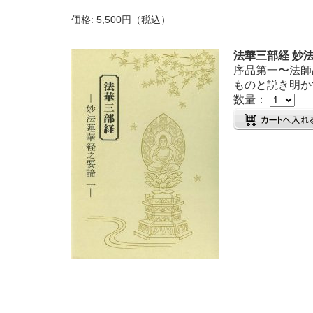
価格: 5,500円（税込）
法華三部経 妙
序品第一〜法師
ものと説き明かす
数量：