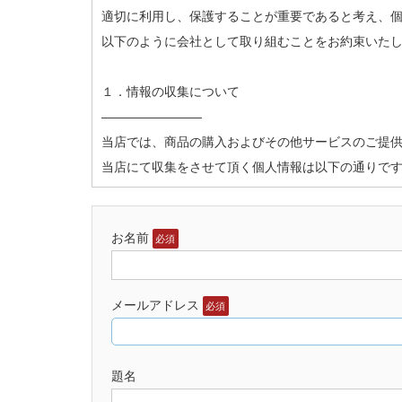
適切に利用し、保護することが重要であると考え、
以下のように会社として取り組むことをお約束いた
１．情報の収集について
————————
当店では、商品の購入およびその他サービスのご提
当店にて収集をさせて頂く個人情報は以下の通りで
・商品購入にあたりご入力を頂いた各種情報
お名前
必須
・各種お問い合わせや、アンケートなどでご入力・
・当店からの発行するメールマガジン、およびその
・お客様のコンピュータがインターネットに接続する
メールアドレス
必須
・クッキー(cookie)等の技術を使用して取得さ
・その他、上記項目以外に業務遂行のために必要な
題名
２．個人情報の利用について