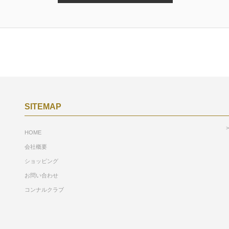
に関しましては、以下の窓口までご連絡ください。
ームより情報の訂正・削除を行って頂く事も可能です。
00〜17：00 （日曜・祝祭日は除く） ]
SITEMAP
HOME
ては第三者への開示はいたしません。
会社概要
できるものとします。
ショッピング
お問い合わせ
捜査協力等）。
コンナルクラブ
めに特に必要がある場合で、
で、かつ本人の同意を得ることが困難である場合。