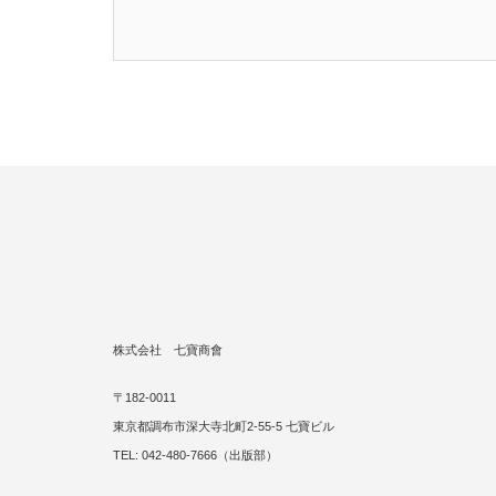
４．個人情報の照会、編集、削除について
—————————————-
・お客様からご提供を頂いた個人情報の訂正・削除
また、会員登録をされている場合は専用の管理フォ
ご連絡先：[ 電話 042-480-7666・受付時間 10：
５．個人情報の第三者への開示について
————————————–
当店は原則として取得、収集された個人情報に関し
ただし、以下のような場合は個人情報に関して開示
株式会社 七寶商會
・法令に基づく開示要請があった場合（警察からの
〒182-0011
・公衆衛生の向上または児童の健全な育成推進のた
東京都調布市深大寺北町2-55-5 七寶ビル
かつ本人の同意を得ることが困難である場合。
TEL: 042-480-7666（出版部）
・人の生命、身体、財産等の保護のため必要な場合