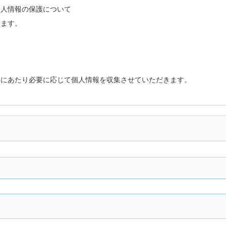
個人情報の保護について
します。
供にあたり必要に応じて個人情報を収集させていただきます。
す
ご連絡を頂いた各種情報
他情報を発信する際の購読、受信に関する各種情報
ときに使用されるIPアドレス、携帯端末の機体識別等の各種情報
れたアクセス情報、当店のサービスを利用される毎に自動的に収集される情報
情報