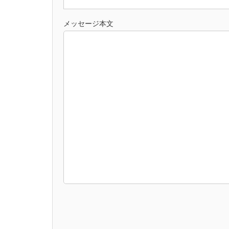
—————————-
当店で収集した個人情報に関しては、以下の目的の
メッセージ本文
・ご注文を頂いた商品のお届けに関する各種業務
・当店の広告宣伝および各種マーケティングに利用
・各種メールマガジンによる情報の発信
・当店の提供するサービスに関しての、電子メール、
・アンケート、お問合せ等の情報提供、意見交換の
・各種お問合せに関する対応に利用する場合
・その他、上記項目以外に業務遂行のために必要な
３．個人情報の保護について
—————————-
・当店で収集した個人情報に関しては、当店の責任
・当店は個人情報についての最新性、正確性を確保