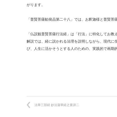
がります。
「普賢菩薩勧発品第二十八」では、お釈迦様と普賢菩
「仏説観普賢菩薩行法経」は「行法」に特化してお教
解説では、経に説かれる法理を説明しながら、現代に生
び、人生に活かそうとする人のための、実践的で画期
法華三部経 妙法蓮華経之要諦二