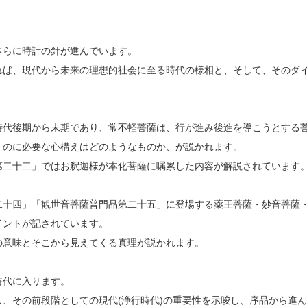
さらに時計の針が進んでいます。
れば、現代から未来の理想的社会に至る時代の様相と、そして、そのダ
時代後期から末期であり、常不軽菩薩は、行が進み後進を導こうとする
くのに必要な心構えはどのようなものか、が説かれます。
第二十二」ではお釈迦様が本化菩薩に嘱累した内容が解説されています
二十四」「観世音菩薩普門品第二十五」に登場する薬王菩薩・妙音菩薩
イントが記されています。
の意味とそこから見えてくる真理が説かれます。
時代に入ります。
、その前段階としての現代(浄行時代)の重要性を示唆し、序品から進