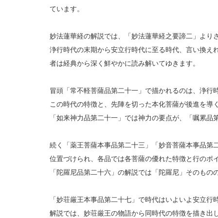
ています。
妙法蓮華経の解説では、「妙法蓮華経之要諦二」より
浄行時代の末期から安立行時代に至る時代、言い換え
者は経典から深く鮮やかに読み解いてゆきます。
冒頭「常不軽菩薩品第二十一」で描かれるのは、浄行
この時代の特徴と、先陣を切った本化菩薩が後進を導
「如来神力品第二十一」では神力の要点が、「嘱累品
続く「薬王菩薩本事品第二十三」「妙音菩薩本事品第
位置づけられ、各品では各菩薩の優れた特徴と行のポ
「陀羅尼品第二十六」の解説では「陀羅尼」そのもの
「妙荘厳王本事品第二十七」で時代はいよいよ安立行
解説では、妙荘厳王の物語から同時代の特徴を描き出し