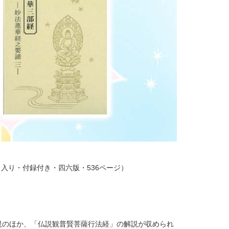
入り・付録付き・四六版・536ページ）
説のほか、「仏説観普賢菩薩行法経」の解説が収められ