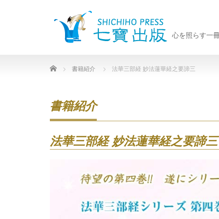
心を照らす一
Home
書籍紹介
法華三部経 妙法蓮華経之要諦三
書籍紹介
法華三部経 妙法蓮華経之要諦三