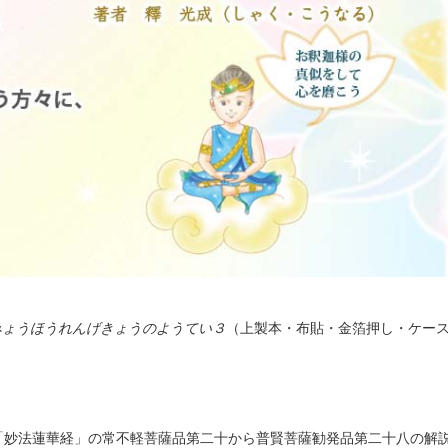
みょうほうれんげきょうのようてい３
（上製本・布貼・金箔押し・ケース
「妙法蓮華経」の常不軽菩薩品第二十から普賢菩薩勧発品第二十八の解