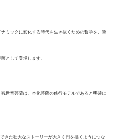
イナミックに変化する時代を生き抜くための哲学を、筆
菩薩として登場します。
。
・観世音菩薩は、本化菩薩の修行モデルであると明確に
んできた壮大なストーリーが大きく円を描くようにつな